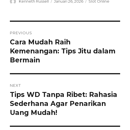
A
P
C
Kenneth Russell
Januari 26, 2026
Slot Online
u
o
a
t
s
t
h
t
e
o
e
g
N
r
d
o
PREVIOUS
o
r
a
Cara Mudah Raih
P
n
i
r
Kemenangan: Tips Jitu dalam
e
v
s
e
Bermain
i
v
i
g
o
NEXT
a
u
Tips WD Tanpa Ribet: Rahasia
N
s
s
e
Sederhana Agar Penarikan
p
x
i
Uang Mudah!
o
t
s
p
p