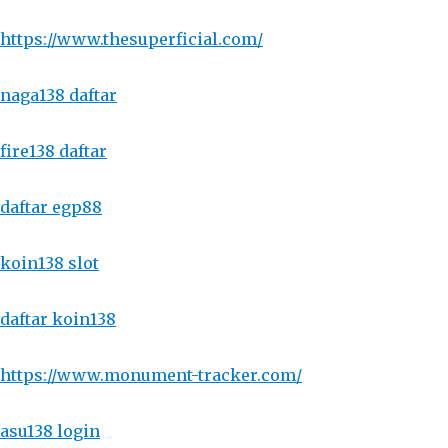
https://www.thesuperficial.com/
naga138 daftar
fire138 daftar
daftar egp88
koin138 slot
daftar koin138
https://www.monument-tracker.com/
asu138 login