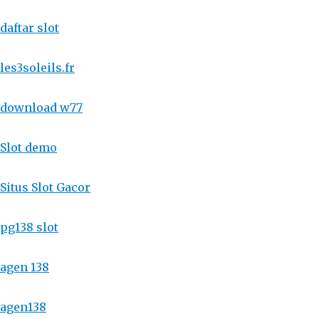
daftar slot
les3soleils.fr
download w77
Slot demo
Situs Slot Gacor
pg138 slot
agen 138
agen138