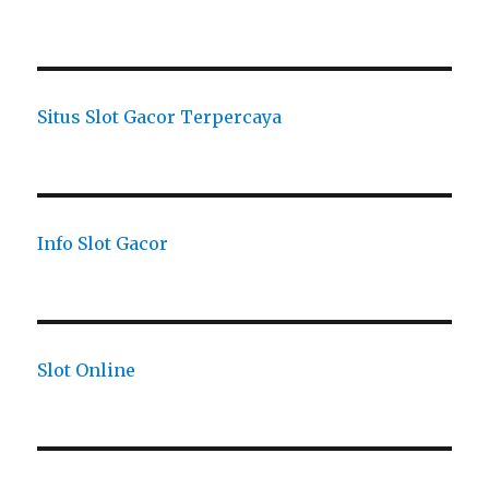
Situs Slot Gacor Terpercaya
Info Slot Gacor
Slot Online