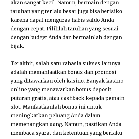
akan sangat kecil. Namun, bermain dengan
taruhan yang terlalu besar juga bisa berisiko
karena dapat menguras habis saldo Anda
dengan cepat. Pilihlah taruhan yang sesuai
dengan budget Anda dan bermainlah dengan
bijak.
Terakhir, salah satu rahasia sukses lainnya
adalah memanfaatkan bonus dan promosi
yang ditawarkan oleh kasino. Banyak kasino
online yang menawarkan bonus deposit,
putaran gratis, atau cashback kepada pemain
slot. Manfaatkanlah bonus ini untuk
meningkatkan peluang Anda dalam
memenangkan uang. Namun, pastikan Anda
membaca syarat dan ketentuan yang berlaku