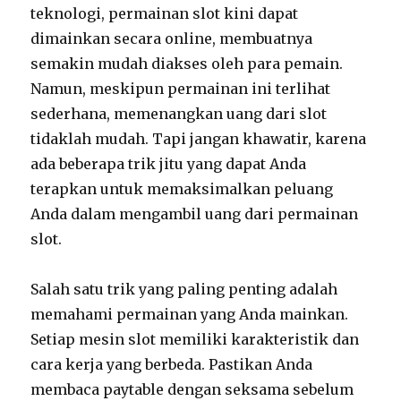
teknologi, permainan slot kini dapat
dimainkan secara online, membuatnya
semakin mudah diakses oleh para pemain.
Namun, meskipun permainan ini terlihat
sederhana, memenangkan uang dari slot
tidaklah mudah. Tapi jangan khawatir, karena
ada beberapa trik jitu yang dapat Anda
terapkan untuk memaksimalkan peluang
Anda dalam mengambil uang dari permainan
slot.
Salah satu trik yang paling penting adalah
memahami permainan yang Anda mainkan.
Setiap mesin slot memiliki karakteristik dan
cara kerja yang berbeda. Pastikan Anda
membaca paytable dengan seksama sebelum