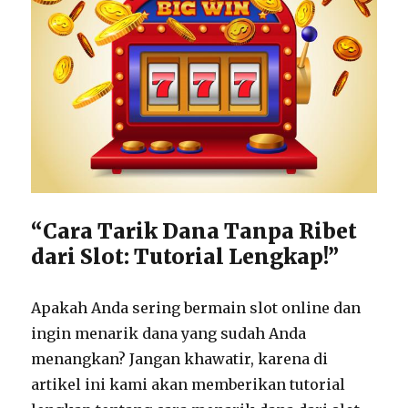
“Cara Tarik Dana Tanpa Ribet
dari Slot: Tutorial Lengkap!”
Apakah Anda sering bermain slot online dan
ingin menarik dana yang sudah Anda
menangkan? Jangan khawatir, karena di
artikel ini kami akan memberikan tutorial