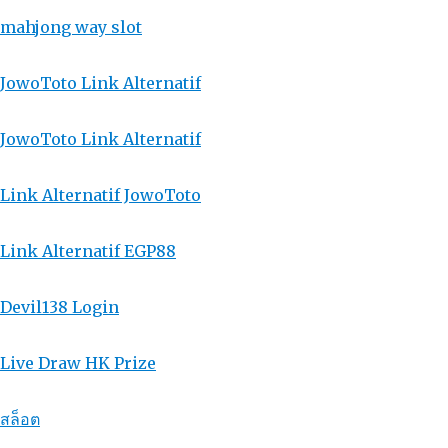
mahjong way slot
JowoToto Link Alternatif
JowoToto Link Alternatif
Link Alternatif JowoToto
Link Alternatif EGP88
Devil138 Login
Live Draw HK Prize
สล็อต