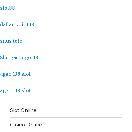
slot88
daftar koin138
situs toto
Slot gacor go138
agen 138 slot
agen 138 slot
Slot Online
Casino Online