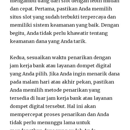
mengambil uang dari slot dengan lebih mudah
dan cepat. Pertama, pastikan Anda memilih
situs slot yang sudah terbukti terpercaya dan
memiliki sistem keamanan yang baik. Dengan
begitu, Anda tidak perlu khawatir tentang
keamanan dana yang Anda tarik.
Kedua, sesuaikan waktu penarikan dengan
jam kerja bank atau layanan dompet digital
yang Anda pilih. Jika Anda ingin menarik dana
pada malam hari atau akhir pekan, pastikan
Anda memilih metode penarikan yang
tersedia di luar jam kerja bank atau layanan
dompet digital tersebut. Hal ini akan
mempercepat proses penarikan dan Anda
tidak perlu menunggu lama untuk