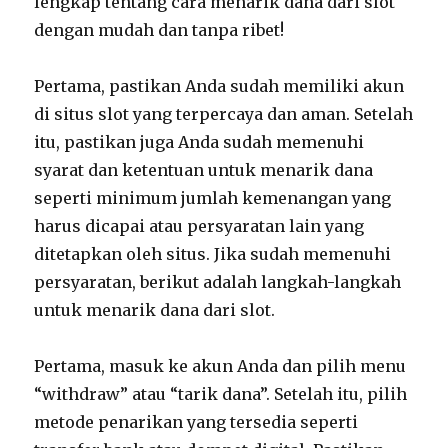
lengkap tentang cara menarik dana dari slot
dengan mudah dan tanpa ribet!
Pertama, pastikan Anda sudah memiliki akun
di situs slot yang terpercaya dan aman. Setelah
itu, pastikan juga Anda sudah memenuhi
syarat dan ketentuan untuk menarik dana
seperti minimum jumlah kemenangan yang
harus dicapai atau persyaratan lain yang
ditetapkan oleh situs. Jika sudah memenuhi
persyaratan, berikut adalah langkah-langkah
untuk menarik dana dari slot.
Pertama, masuk ke akun Anda dan pilih menu
“withdraw” atau “tarik dana”. Setelah itu, pilih
metode penarikan yang tersedia seperti