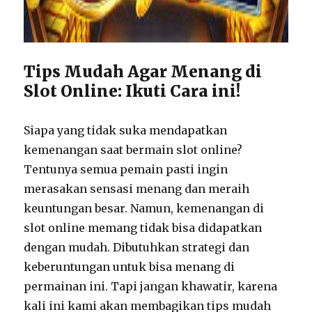
Tips Mudah Agar Menang di
Slot Online: Ikuti Cara ini!
Siapa yang tidak suka mendapatkan
kemenangan saat bermain slot online?
Tentunya semua pemain pasti ingin
merasakan sensasi menang dan meraih
keuntungan besar. Namun, kemenangan di
slot online memang tidak bisa didapatkan
dengan mudah. Dibutuhkan strategi dan
keberuntungan untuk bisa menang di
permainan ini. Tapi jangan khawatir, karena
kali ini kami akan membagikan tips mudah