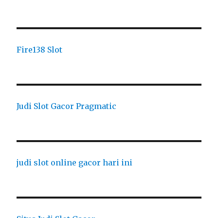
t
o
o
:
s
s
t
Fire138 Slot
:
Judi Slot Gacor Pragmatic
judi slot online gacor hari ini