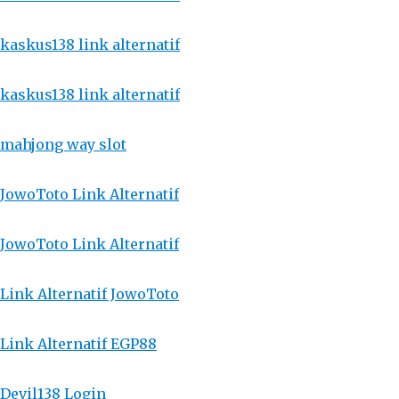
kaskus138 link alternatif
kaskus138 link alternatif
mahjong way slot
JowoToto Link Alternatif
JowoToto Link Alternatif
Link Alternatif JowoToto
Link Alternatif EGP88
Devil138 Login