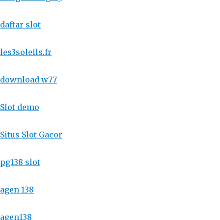
daftar slot
les3soleils.fr
download w77
Slot demo
Situs Slot Gacor
pg138 slot
agen 138
agen138