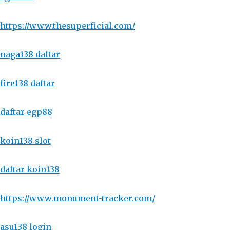
https://www.thesuperficial.com/
naga138 daftar
fire138 daftar
daftar egp88
koin138 slot
daftar koin138
https://www.monument-tracker.com/
asu138 login