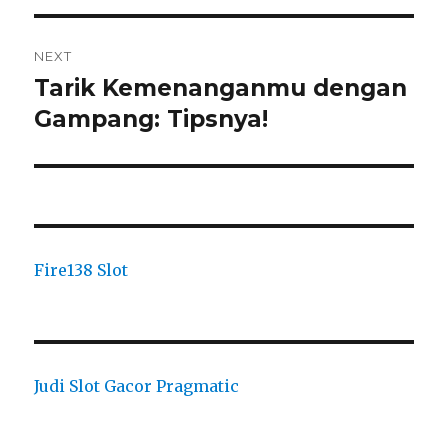
i
v
i
g
NEXT
o
Tarik Kemenanganmu dengan
N
a
u
e
Gampang: Tipsnya!
s
s
x
p
t
i
o
p
s
p
o
t
s
o
Fire138 Slot
:
t
s
:
Judi Slot Gacor Pragmatic