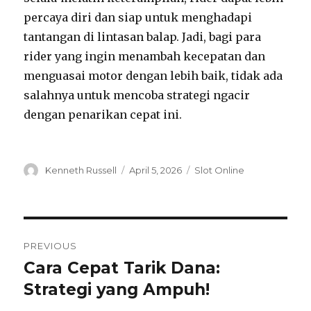
percaya diri dan siap untuk menghadapi
tantangan di lintasan balap. Jadi, bagi para
rider yang ingin menambah kecepatan dan
menguasai motor dengan lebih baik, tidak ada
salahnya untuk mencoba strategi ngacir
dengan penarikan cepat ini.
A
P
C
Kenneth Russell
April 5, 2026
Slot Online
u
o
a
t
s
t
h
t
e
o
e
g
N
r
d
o
PREVIOUS
o
r
a
Cara Cepat Tarik Dana:
P
n
i
r
Strategi yang Ampuh!
e
v
s
e