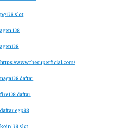
pg138 slot
agen 138
agen138
https://www.thesuperficial.com/
naga138 daftar
fire138 daftar
daftar egp88
koin138 slot