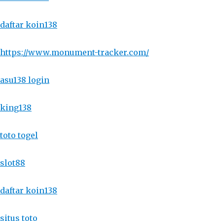
daftar koin138
https://www.monument-tracker.com/
asu138 login
king138
toto togel
slot88
daftar koin138
situs toto