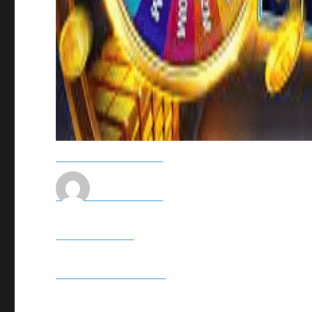
agen138
EGP88 Daftar
agen96 link alternatif
kaskus138 link alternatif
kaskus138 link alternatif
Cara Me
kaskus138 link alternatif
Tips da
Author
Kenneth Russell
mahjong way slot
Posted
Maret 10, 2025
on
Categories
Slot Online
Permainan slot 
JowoToto Link Alternatif
paling populer 
permainan yang 