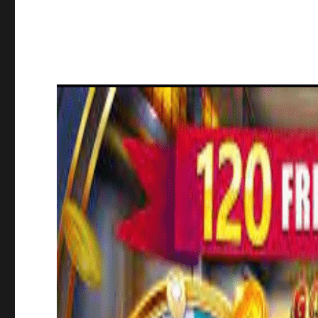
yuk cek panduan lengkap cara m
artikel ini! #slotonline #tarik