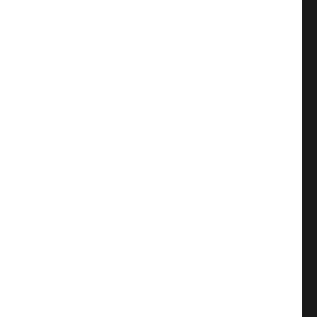
g
an
n