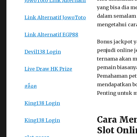
JowoToto Link Alternatif
yang bisa dia m
dalam semalam 
Link Alternatif JowoToto
mengetahui cara
Link Alternatif EGP88
Bonus jackpot y
penjudi online 
Devil138 Login
ternama akan m
pemain biasanya
Live Draw HK Prize
Pemahaman peta
mendapatkan bon
สล็อต
Penting untuk m
King138 Login
Cara Mem
King138 Login
Slot Onli