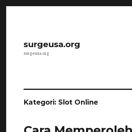
surgeusa.org
surgeusa.org
Kategori:
Slot Online
Cara Memperoleh 