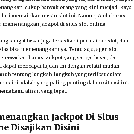
enangkan, cukup banyak orang yang kini menjadi kaya
dari memainkan mesin slot ini. Namun, Anda harus
 memenangkan jackpot di situs slot online.
ang sangat besar juga tersedia di permainan slot, dan
jelas bisa memenangkannya. Tentu saja, agen slot
enawarkan bonus jackpot yang sangat besar, dan
 dapat mencapai tujuan ini dengan relatif mudah.
ruh tentang langkah-langkah yang terlibat dalam
us ini adalah yang paling penting dalam situasi ini.
emahami aliran yang tepat.
enangkan Jackpot Di Situs
ne Disajikan Disini