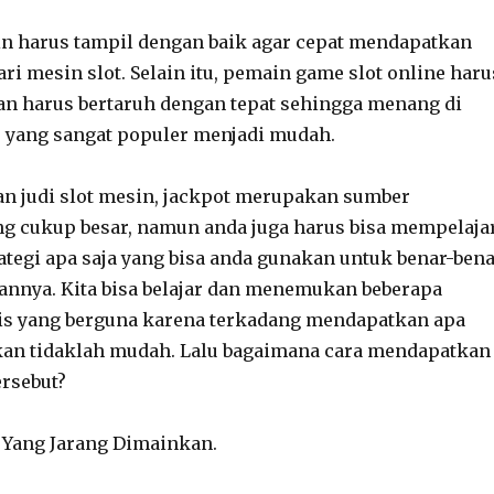
n harus tampil dengan baik agar cepat mendapatkan
ri mesin slot. Selain itu, pemain game slot online haru
 harus bertaruh dengan tepat sehingga menang di
ne yang sangat populer menjadi mudah.
n judi slot mesin, jackpot merupakan sumber
g cukup besar, namun anda juga harus bisa mempelaja
ategi apa saja yang bisa anda gunakan untuk benar-ben
nnya. Kita bisa belajar dan menemukan beberapa
gis yang berguna karena terkadang mendapatkan apa
kan tidaklah mudah. Lalu bagaimana cara mendapatkan
ersebut?
t Yang Jarang Dimainkan.