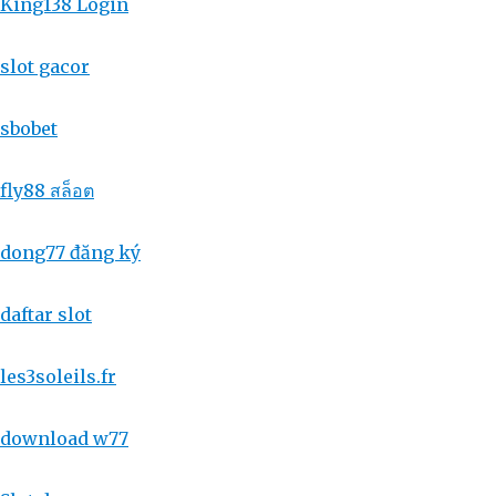
King138 Login
slot gacor
sbobet
fly88 สล็อต
dong77 đăng ký
daftar slot
les3soleils.fr
download w77