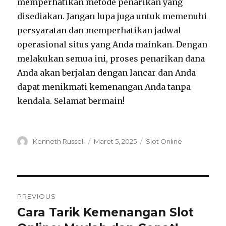
memperhatikan metode penarikan yang
disediakan. Jangan lupa juga untuk memenuhi
persyaratan dan memperhatikan jadwal
operasional situs yang Anda mainkan. Dengan
melakukan semua ini, proses penarikan dana
Anda akan berjalan dengan lancar dan Anda
dapat menikmati kemenangan Anda tanpa
kendala. Selamat bermain!
A
P
C
Kenneth Russell
Maret 5, 2025
Slot Online
u
o
a
t
s
t
h
t
e
o
e
g
N
r
d
o
PREVIOUS
o
r
a
Cara Tarik Kemenangan Slot
P
n
i
r
e