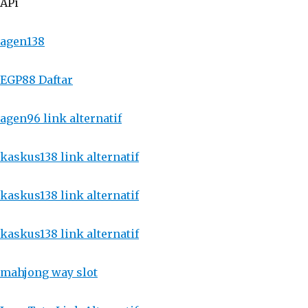
APi
agen138
EGP88 Daftar
agen96 link alternatif
kaskus138 link alternatif
kaskus138 link alternatif
kaskus138 link alternatif
mahjong way slot