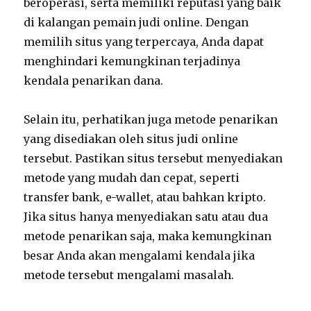
beroperasi, serta memiliki reputasi yang baik
di kalangan pemain judi online. Dengan
memilih situs yang terpercaya, Anda dapat
menghindari kemungkinan terjadinya
kendala penarikan dana.
Selain itu, perhatikan juga metode penarikan
yang disediakan oleh situs judi online
tersebut. Pastikan situs tersebut menyediakan
metode yang mudah dan cepat, seperti
transfer bank, e-wallet, atau bahkan kripto.
Jika situs hanya menyediakan satu atau dua
metode penarikan saja, maka kemungkinan
besar Anda akan mengalami kendala jika
metode tersebut mengalami masalah.