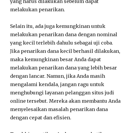
yang harus dilakukan sebelum dapat
melakukan penarikan.
Selain itu, ada juga kemungkinan untuk
melakukan penarikan dana dengan nominal
yang kecil terlebih dahulu sebagai uji coba.
Jika penarikan dana kecil berhasil dilakukan,
maka kemungkinan besar Anda dapat
melakukan penarikan dana yang lebih besar
dengan lancar. Namun, jika Anda masih
mengalami kendala, jangan ragu untuk
menghubungi layanan pelanggan situs judi
online tersebut. Mereka akan membantu Anda
menyelesaikan masalah penarikan dana
dengan cepat dan efisien.