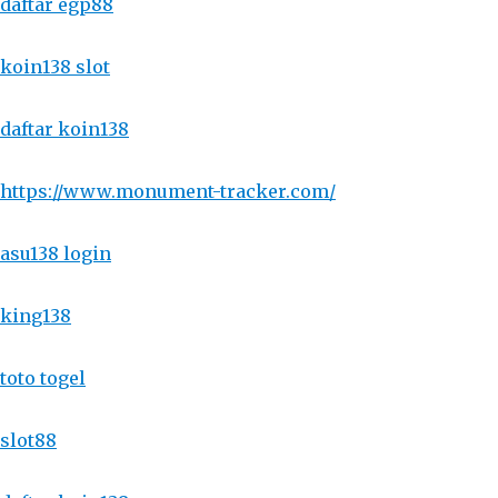
daftar egp88
koin138 slot
daftar koin138
https://www.monument-tracker.com/
asu138 login
king138
toto togel
slot88