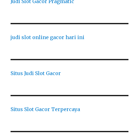
Judi Slot Gacor Pragmatic
judi slot online gacor hari ini
Situs Judi Slot Gacor
Situs Slot Gacor Terpercaya