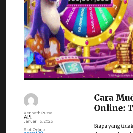
Cara Mud
Online: 
Author
Kenneth Russell
APi
Posted
Januari 16, 2026
Siapa yang tida
on
Categories
Slot Online