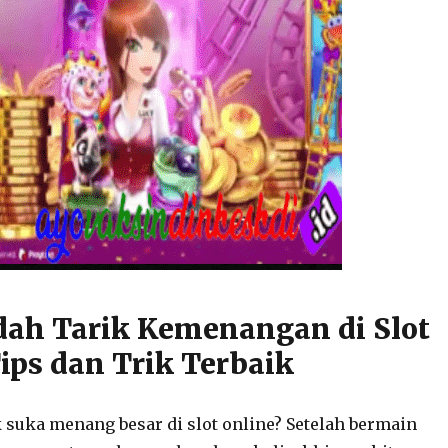
ah Tarik Kemenangan di Slot
Tips dan Trik Terbaik
k suka menang besar di slot online? Setelah bermain