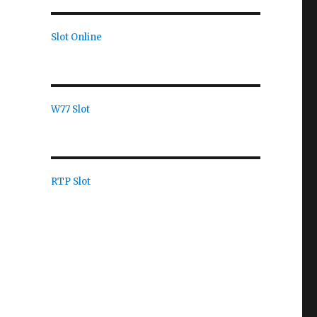
Slot Online
W77 Slot
RTP Slot