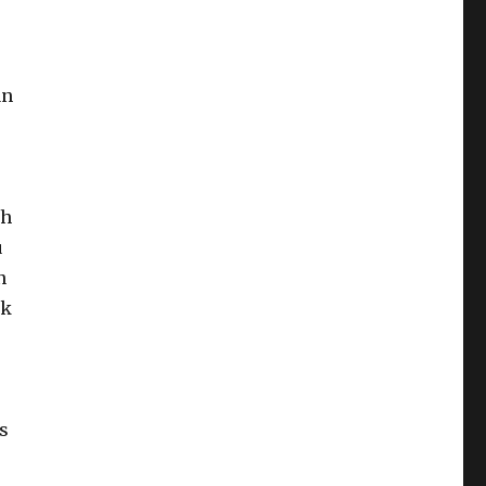
an
ih
u
n
uk
s