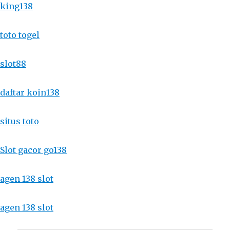
king138
toto togel
slot88
daftar koin138
situs toto
Slot gacor go138
agen 138 slot
agen 138 slot