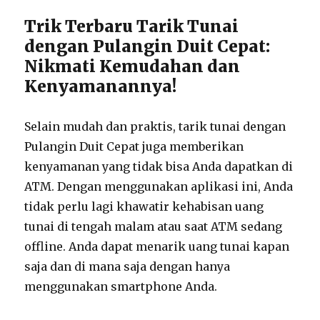
Trik Terbaru Tarik Tunai
dengan Pulangin Duit Cepat:
Nikmati Kemudahan dan
Kenyamanannya!
Selain mudah dan praktis, tarik tunai dengan
Pulangin Duit Cepat juga memberikan
kenyamanan yang tidak bisa Anda dapatkan di
ATM. Dengan menggunakan aplikasi ini, Anda
tidak perlu lagi khawatir kehabisan uang
tunai di tengah malam atau saat ATM sedang
offline. Anda dapat menarik uang tunai kapan
saja dan di mana saja dengan hanya
menggunakan smartphone Anda.