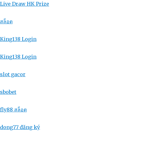
Live Draw HK Prize
สล็อต
King138 Login
King138 Login
slot gacor
sbobet
fly88 สล็อต
dong77 đăng ký