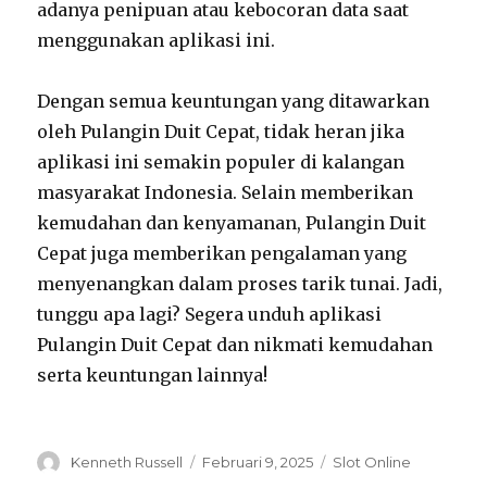
adanya penipuan atau kebocoran data saat
menggunakan aplikasi ini.
Dengan semua keuntungan yang ditawarkan
oleh Pulangin Duit Cepat, tidak heran jika
aplikasi ini semakin populer di kalangan
masyarakat Indonesia. Selain memberikan
kemudahan dan kenyamanan, Pulangin Duit
Cepat juga memberikan pengalaman yang
menyenangkan dalam proses tarik tunai. Jadi,
tunggu apa lagi? Segera unduh aplikasi
Pulangin Duit Cepat dan nikmati kemudahan
serta keuntungan lainnya!
A
P
C
Kenneth Russell
Februari 9, 2025
Slot Online
u
o
a