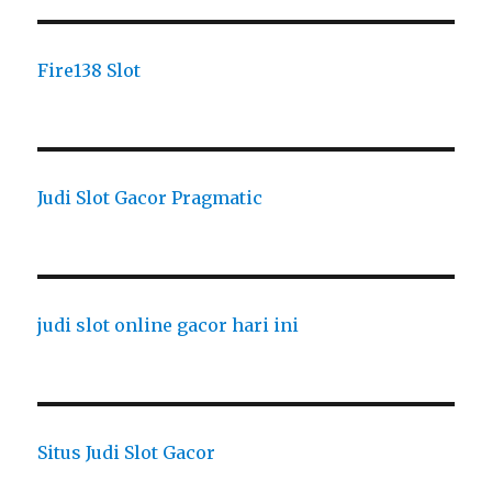
:
s
s
t
Fire138 Slot
:
Judi Slot Gacor Pragmatic
judi slot online gacor hari ini
Situs Judi Slot Gacor