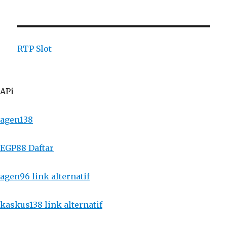
RTP Slot
APi
agen138
EGP88 Daftar
agen96 link alternatif
kaskus138 link alternatif