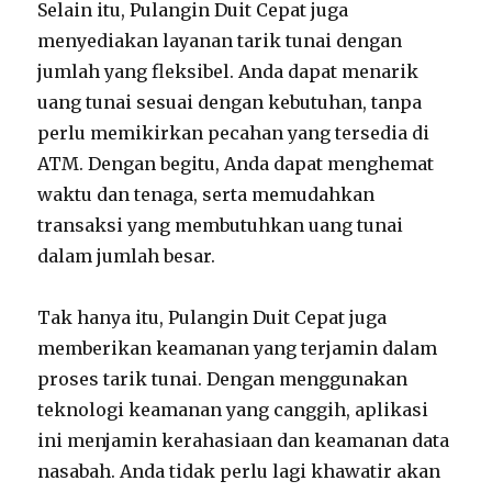
Selain itu, Pulangin Duit Cepat juga
menyediakan layanan tarik tunai dengan
jumlah yang fleksibel. Anda dapat menarik
uang tunai sesuai dengan kebutuhan, tanpa
perlu memikirkan pecahan yang tersedia di
ATM. Dengan begitu, Anda dapat menghemat
waktu dan tenaga, serta memudahkan
transaksi yang membutuhkan uang tunai
dalam jumlah besar.
Tak hanya itu, Pulangin Duit Cepat juga
memberikan keamanan yang terjamin dalam
proses tarik tunai. Dengan menggunakan
teknologi keamanan yang canggih, aplikasi
ini menjamin kerahasiaan dan keamanan data
nasabah. Anda tidak perlu lagi khawatir akan