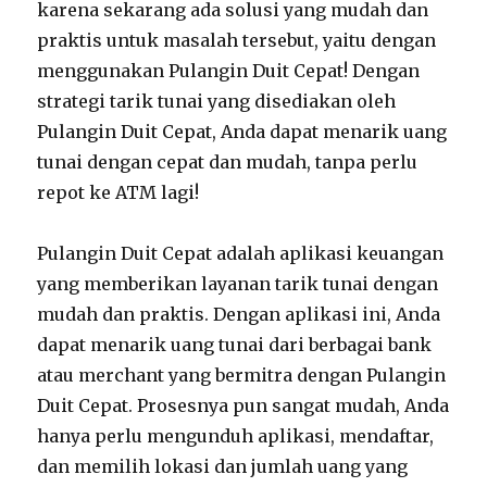
karena sekarang ada solusi yang mudah dan
praktis untuk masalah tersebut, yaitu dengan
menggunakan Pulangin Duit Cepat! Dengan
strategi tarik tunai yang disediakan oleh
Pulangin Duit Cepat, Anda dapat menarik uang
tunai dengan cepat dan mudah, tanpa perlu
repot ke ATM lagi!
Pulangin Duit Cepat adalah aplikasi keuangan
yang memberikan layanan tarik tunai dengan
mudah dan praktis. Dengan aplikasi ini, Anda
dapat menarik uang tunai dari berbagai bank
atau merchant yang bermitra dengan Pulangin
Duit Cepat. Prosesnya pun sangat mudah, Anda
hanya perlu mengunduh aplikasi, mendaftar,
dan memilih lokasi dan jumlah uang yang