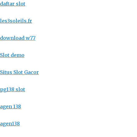
daftar slot
les3soleils.fr
download w77
Slot demo
Situs Slot Gacor
pg138 slot
agen 138
agen138