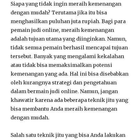
Siapa yang tidak ingin meraih kemenangan
dengan mudah? Terutama jika itu bisa
menghasilkan puluhan juta rupiah. Bagi para
pemain judi online, meraih kemenangan
adalah tujuan utama yang diinginkan. Namun,
tidak semua pemain berhasil mencapai tujuan
tersebut. Banyak yang mengalami kekalahan
atau tidak bisa memaksimalkan potensi
kemenangan yang ada. Hal ini bisa disebabkan
oleh kurangnya strategi dan pengetahuan
dalam bermain judi online. Namun, jangan
khawatir karena ada beberapa teknik jitu yang
bisa membantu Anda meraih kemenangan
dengan mudah.
Salah satu teknik jitu yang bisa Anda lakukan