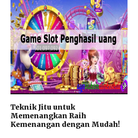
Teknik Jitu untuk
Memenangkan Raih
Kemenangan dengan Mudah!