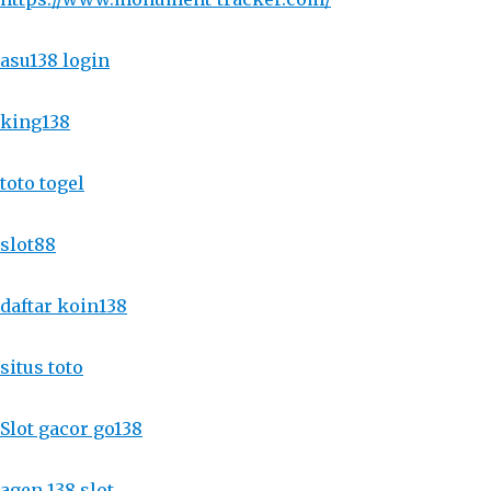
asu138 login
king138
toto togel
slot88
daftar koin138
situs toto
Slot gacor go138
agen 138 slot