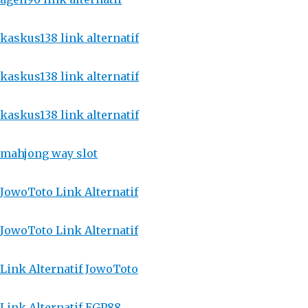
kaskus138 link alternatif
kaskus138 link alternatif
kaskus138 link alternatif
mahjong way slot
JowoToto Link Alternatif
JowoToto Link Alternatif
Link Alternatif JowoToto
Link Alternatif EGP88