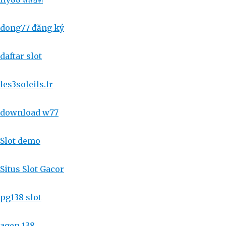
dong77 đăng ký
daftar slot
les3soleils.fr
download w77
Slot demo
Situs Slot Gacor
pg138 slot
agen 138