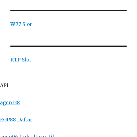
W77 Slot
RTP Slot
APi
agen138
EGP88 Daftar
agen96 link alternatif