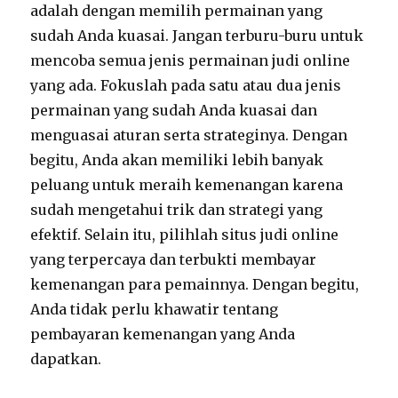
adalah dengan memilih permainan yang
sudah Anda kuasai. Jangan terburu-buru untuk
mencoba semua jenis permainan judi online
yang ada. Fokuslah pada satu atau dua jenis
permainan yang sudah Anda kuasai dan
menguasai aturan serta strateginya. Dengan
begitu, Anda akan memiliki lebih banyak
peluang untuk meraih kemenangan karena
sudah mengetahui trik dan strategi yang
efektif. Selain itu, pilihlah situs judi online
yang terpercaya dan terbukti membayar
kemenangan para pemainnya. Dengan begitu,
Anda tidak perlu khawatir tentang
pembayaran kemenangan yang Anda
dapatkan.