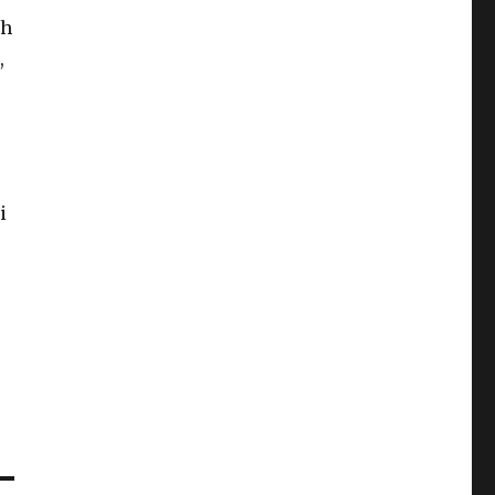
ih
,
i