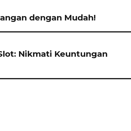
nangan dengan Mudah!
i Slot: Nikmati Keuntungan