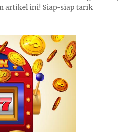
rtikel ini! Siap-siap tarik